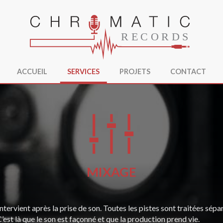
ACCUEIL
SERVICES
PROJETS
CONTACT
MIXAGE
intervient après la prise de son. Toutes les pistes sont traitées sé
st là que le son est façonné et que la production prend vie.